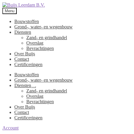
Menu
Bouwstoffen
Grond-, water- en wegenbouw
Diensten
Zand- en grindhandel
Overslag
Bevrachtingen
Over Buijs
Contact
Certificeringen
Bouwstoffen
Grond-, water- en wegenbouw
Diensten
Submenu
Zand- en grindhandel
uitvouwen
Overslag
Bevrachtingen
Over Buijs
Contact
Certificeringen
Account