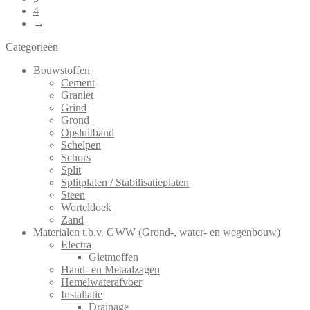
4
→
Categorieën
Bouwstoffen
Cement
Graniet
Grind
Grond
Opsluitband
Schelpen
Schors
Split
Splitplaten / Stabilisatieplaten
Steen
Worteldoek
Zand
Materialen t.b.v. GWW (Grond-, water- en wegenbouw)
Electra
Gietmoffen
Hand- en Metaalzagen
Hemelwaterafvoer
Installatie
Drainage