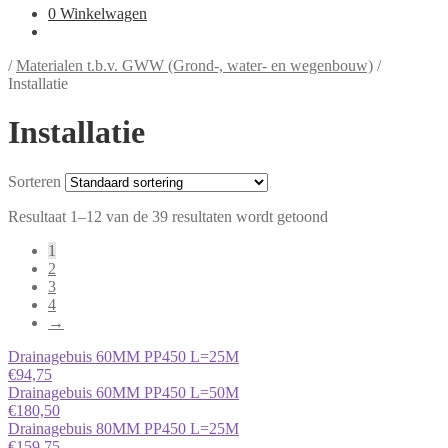
0
Winkelwagen
/
Materialen t.b.v. GWW (Grond-, water- en wegenbouw)
/
Installatie
Installatie
Sorteren
Resultaat 1–12 van de 39 resultaten wordt getoond
1
2
3
4
→
Drainagebuis 60MM PP450 L=25M
€
94,75
Drainagebuis 60MM PP450 L=50M
€
180,50
Drainagebuis 80MM PP450 L=25M
€
159,75