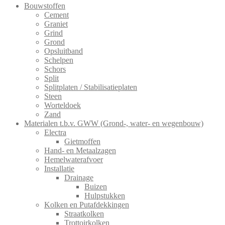
Bouwstoffen
Cement
Graniet
Grind
Grond
Opsluitband
Schelpen
Schors
Split
Splitplaten / Stabilisatieplaten
Steen
Worteldoek
Zand
Materialen t.b.v. GWW (Grond-, water- en wegenbouw)
Electra
Gietmoffen
Hand- en Metaalzagen
Hemelwaterafvoer
Installatie
Drainage
Buizen
Hulpstukken
Kolken en Putafdekkingen
Straatkolken
Trottoirkolken