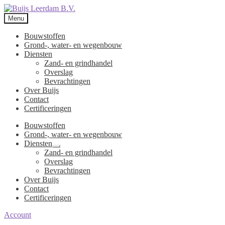
Menu
Bouwstoffen
Grond-, water- en wegenbouw
Diensten
Zand- en grindhandel
Overslag
Bevrachtingen
Over Buijs
Contact
Certificeringen
Bouwstoffen
Grond-, water- en wegenbouw
Diensten
Submenu
Zand- en grindhandel
uitvouwen
Overslag
Bevrachtingen
Over Buijs
Contact
Certificeringen
Account