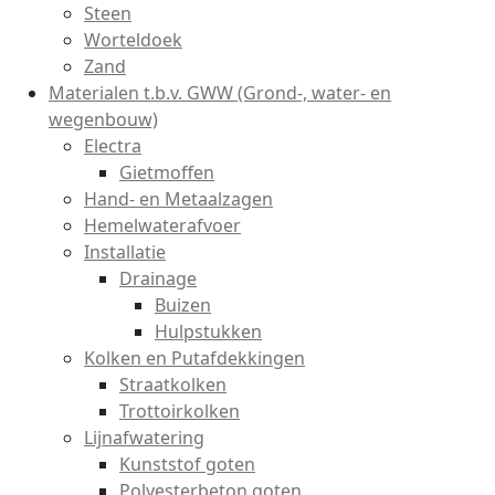
Steen
Worteldoek
Zand
Materialen t.b.v. GWW (Grond-, water- en
wegenbouw)
Electra
Gietmoffen
Hand- en Metaalzagen
Hemelwaterafvoer
Installatie
Drainage
Buizen
Hulpstukken
Kolken en Putafdekkingen
Straatkolken
Trottoirkolken
Lijnafwatering
Kunststof goten
Polyesterbeton goten