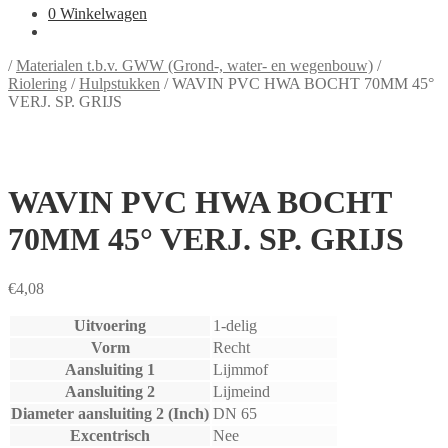
0
Winkelwagen
/
Materialen t.b.v. GWW (Grond-, water- en wegenbouw)
/
Riolering
/
Hulpstukken
/
WAVIN PVC HWA BOCHT 70MM 45°
VERJ. SP. GRIJS
WAVIN PVC HWA BOCHT
70MM 45° VERJ. SP. GRIJS
€
4,08
Uitvoering
1-delig
Vorm
Recht
Aansluiting 1
Lijmmof
Aansluiting 2
Lijmeind
Diameter aansluiting 2 (Inch)
DN 65
Excentrisch
Nee