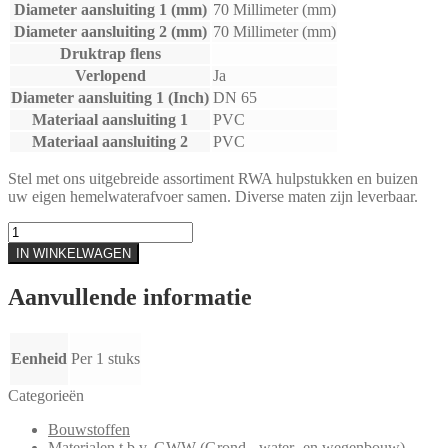
Diameter aansluiting 1 (mm)
70 Millimeter (mm)
Diameter aansluiting 2 (mm)
70 Millimeter (mm)
Druktrap flens
Verlopend
Ja
Diameter aansluiting 1 (Inch)
DN 65
Materiaal aansluiting 1
PVC
Materiaal aansluiting 2
PVC
Stel met ons uitgebreide assortiment RWA hulpstukken en buizen
uw eigen hemelwaterafvoer samen. Diverse maten zijn leverbaar.
WAVIN
PVC
IN WINKELWAGEN
HWA
BOCHT
Aanvullende informatie
70MM
45°
VERJ.
SP.
Eenheid
Per 1 stuks
GRIJS
aantal
Categorieën
Bouwstoffen
Materialen t.b.v. GWW (Grond-, water- en wegenbouw)