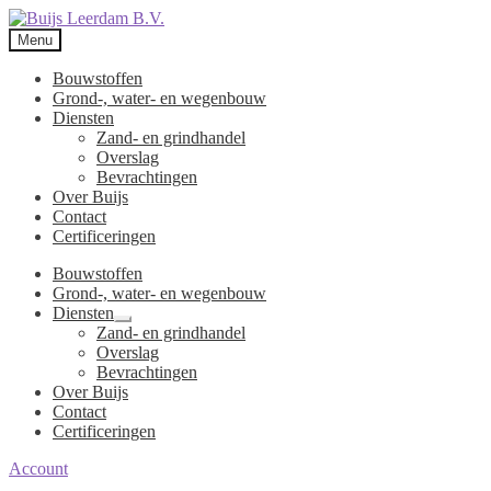
Menu
Bouwstoffen
Grond-, water- en wegenbouw
Diensten
Zand- en grindhandel
Overslag
Bevrachtingen
Over Buijs
Contact
Certificeringen
Bouwstoffen
Grond-, water- en wegenbouw
Diensten
Submenu
Zand- en grindhandel
uitvouwen
Overslag
Bevrachtingen
Over Buijs
Contact
Certificeringen
Account