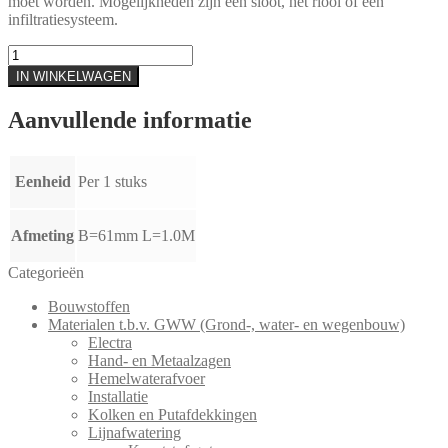
moet worden. Mogelijkheden zijn een sloot, het riool of een
infiltratiesysteem.
ACO
DRAIN®
IN WINKELWAGEN
SLIMLINE
GOOT
Aanvullende informatie
MET
ALUMINIUM
ROOSTER
ZWART
Eenheid
Per 1 stuks
aantal
Afmeting
B=61mm L=1.0M
Categorieën
Bouwstoffen
Materialen t.b.v. GWW (Grond-, water- en wegenbouw)
Electra
Hand- en Metaalzagen
Hemelwaterafvoer
Installatie
Kolken en Putafdekkingen
Lijnafwatering